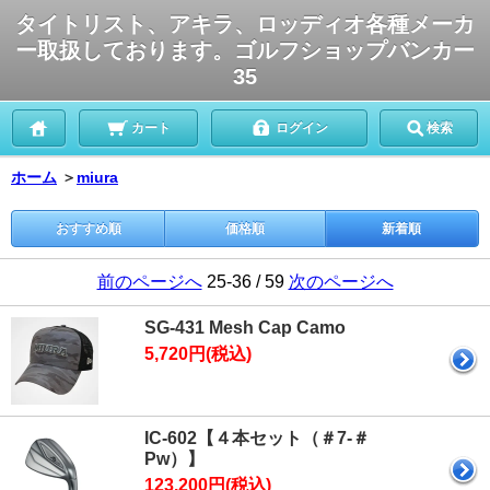
タイトリスト、アキラ、ロッディオ各種メーカ
ー取扱しております。ゴルフショップバンカー
35
カート
ログイン
検索
ホーム
＞
miura
おすすめ順
価格順
新着順
前のページへ
25-36 / 59
次のページへ
SG-431 Mesh Cap Camo
5,720円(税込)
IC-602【４本セット（＃7-＃
Pw）】
123,200円(税込)