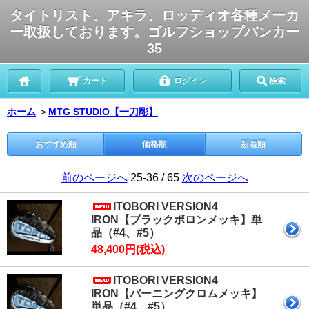
タイトリスト、アキラ、ロッディオ各種メーカ
ー取扱しております。ゴルフショップバンカー
35
カート
ログイン
検索
ホーム
＞
MTG STUDIO【一刀彫】
おすすめ順
価格順
新着順
前のページへ
25-36 / 65
次のページへ
ITOBORI VERSION4
IRON【ブラックボロンメッキ】単
品（#4、#5）
48,400円(税込)
ITOBORI VERSION4
IRON【バーニングクロムメッキ】
単品（#4、#5）