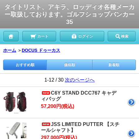
タイトリスト、アキラ、ロッディオ各種メーカ
ー取扱しております。ゴルフショップバンカー
35
カート
ログイン
検索
ホーム
＞
DOCUS ドゥーカス
おすすめ順
価格順
新着順
1-12 / 30
次のページへ
C6Y STAND DCC767 キャデ
ィバッグ
57,200円(税込)
JSS LIMITED PUTTER 【スチ
ールシャフト】
297,000円(税込)