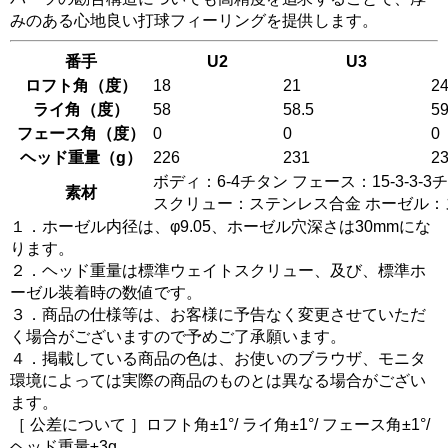
みのある心地良い打球フィーリングを提供します。
番手
U2
U3
ロフト角（度）
18
21
2
ライ角（度）
58
58.5
5
フェース角（度）
0
0
0
ヘッド重量（g）
226
231
2
ボディ：6-4チタン フェース：15-3-3
素材
スクリュー：ステンレス合金 ホーゼル
１．ホーゼル内径は、φ9.05、ホーゼル穴深さは30mmにな
ります。
２．ヘッド重量は標準ウェイトスクリュー、及び、標準ホ
ーゼル装着時の数値です。
３．商品の仕様等は、お客様に予告なく変更させていただ
く場合がございますので予めご了承願います。
４．掲載している商品の色は、お使いのブラウザ、モニタ
環境によっては実際の商品のものとは異なる場合がござい
ます。
［ 公差について ］ロフト角±1°/ ライ角±1°/ フェース角±1°/
ヘッド重量±3g