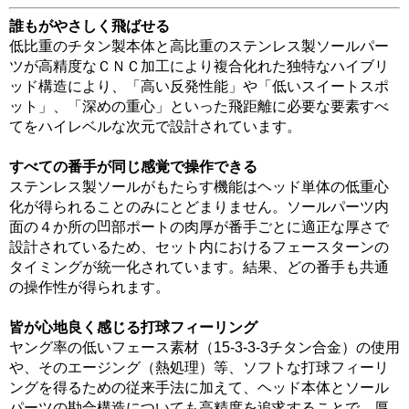
誰もがやさしく飛ばせる
低比重のチタン製本体と高比重のステンレス製ソールパー
ツが高精度なＣＮＣ加工により複合化れた独特なハイブリ
ッド構造により、「高い反発性能」や「低いスイートスポ
ット」、「深めの重心」といった飛距離に必要な要素すべ
てをハイレベルな次元で設計されています。
すべての番手が同じ感覚で操作できる
ステンレス製ソールがもたらす機能はヘッド単体の低重心
化が得られることのみにとどまりません。ソールパーツ内
面の４か所の凹部ポートの肉厚が番手ごとに適正な厚さで
設計されているため、セット内におけるフェースターンの
タイミングが統一化されています。結果、どの番手も共通
の操作性が得られます。
皆が心地良く感じる打球フィーリング
ヤング率の低いフェース素材（15-3-3-3チタン合金）の使用
や、そのエージング（熱処理）等、ソフトな打球フィーリ
ングを得るための従来手法に加えて、ヘッド本体とソール
パーツの勘合構造についても高精度を追求することで、厚