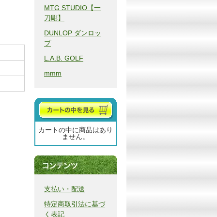
MTG STUDIO【一
刀彫】
DUNLOP ダンロッ
プ
L.A.B. GOLF
mmm
カートの中に商品はあり
ません。
支払い・配送
特定商取引法に基づ
く表記