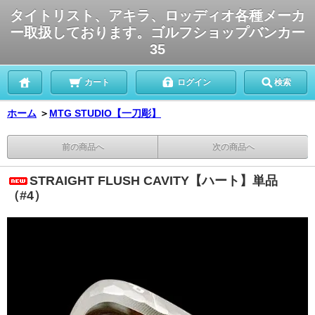
タイトリスト、アキラ、ロッディオ各種メーカ
ー取扱しております。ゴルフショップバンカー
35
カート
ログイン
検索
ホーム
＞
MTG STUDIO【一刀彫】
前の商品へ
次の商品へ
STRAIGHT FLUSH CAVITY【ハート】単品
（#4）