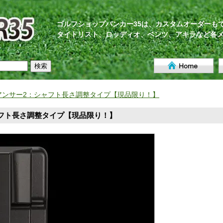
ゴルフショップバンカー35は、カスタムオーダーも
タイトリスト、ロッディオ、ベンツ、アキラなど各
2 アンサー2：シャフト長さ調整タイプ【現品限り！】
シャフト長さ調整タイプ【現品限り！】