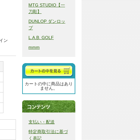
MTG STUDIO【一
刀彫】
DUNLOP ダンロッ
プ
L.A.B. GOLF
イン
mmm
カートの中に商品はあり
ません。
支払い・配送
特定商取引法に基づ
く表記