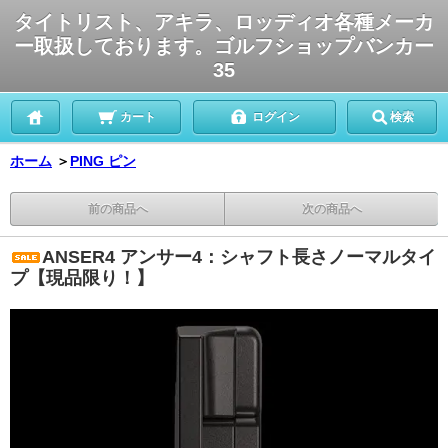
タイトリスト、アキラ、ロッディオ各種メーカ
ー取扱しております。ゴルフショップバンカー
35
カート
ログイン
検索
ホーム
＞
PING ピン
前の商品へ
次の商品へ
ANSER4 アンサー4：シャフト長さノーマルタイ
プ【現品限り！】