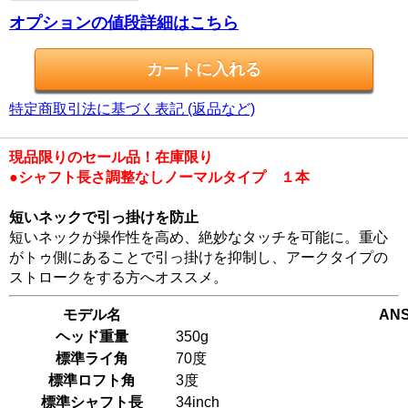
オプションの値段詳細はこちら
特定商取引法に基づく表記 (返品など)
現品限りのセール品！在庫限り
●シャフト長さ調整なしノーマルタイプ １本
短いネックで引っ掛けを防止
短いネックが操作性を高め、絶妙なタッチを可能に。重心
がトゥ側にあることで引っ掛けを抑制し、アークタイプの
ストロークをする方へオススメ。
モデル名
ANS
ヘッド重量
350g
標準ライ角
70度
標準ロフト角
3度
標準シャフト長
34inch