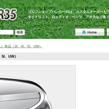
ゴルフショップバンカー35は、カスタムオーダーも
タイトリスト、ロッディオ、ベンツ、アキラなど各
アン 単品（3I、4I、5I、UW）
、5I、UW）