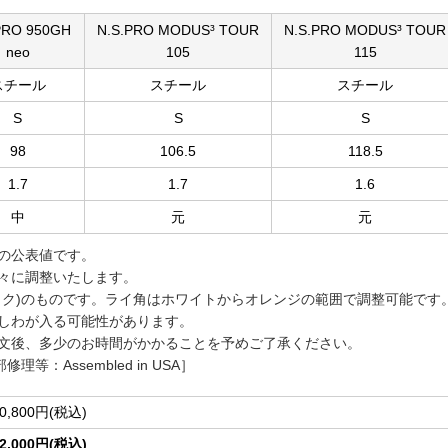
PRO 950GH
N.S.PRO MODUS³ TOUR
N.S.PRO MODUS³ TOUR
neo
105
115
スチール
スチール
スチール
S
S
S
98
106.5
118.5
1.7
1.7
1.6
中
元
元
の公表値です。
々に調整いたします。
ック)のものです。ライ角はホワイトからオレンジの範囲で調整可能です
しわが入る可能性があります。
文後、多少のお時間がかかることを予めご了承ください。
部修理等：Assembled in USA］
0,800円(税込)
2,000円(税込)