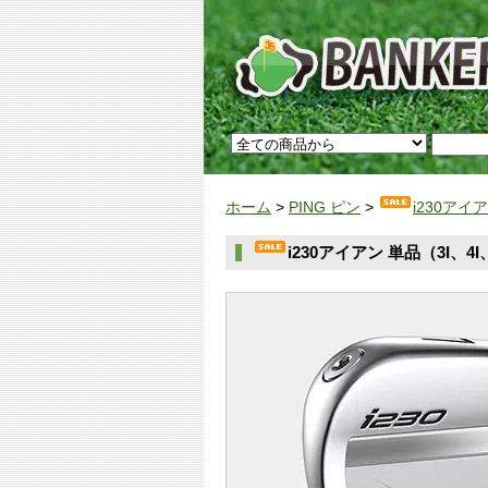
ホーム
>
PING ピン
>
i230アイ
i230アイアン 単品（3I、4I