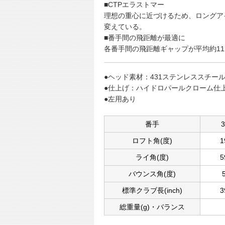
■CTPエラストマー
理想の重心に近づけるため、ロングア
変えている。
■番手間の飛距離が最適に
各番手間の飛距離ギャップが平均約11
●ヘッド素材：431ステンレススチー
●仕上げ：ハイドロパールクローム仕
●左用あり
番手
3
ロフト角(度)
1
ライ角(度)
5
バウンス角(度)
標準クラブ長(inch)
3
総重量(g)・バランス