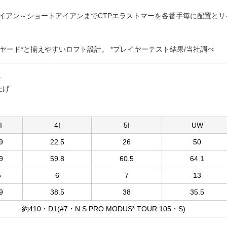
イアン～ショートアイアンまでCTPエラストマーを各番手毎に配置とサ
ヤード*と揃えやすいロフト設計。 *プレイヤーテスト結果/当社調べ
ル
上げ
I
4I
5I
UW
9
22.5
26
50
9
59.8
60.5
64.1
5
6
7
13
9
38.5
38
35.5
約410・D1(#7・N.S.PRO MODUS³ TOUR 105・S)