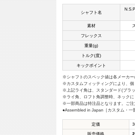
N.S.
シャフト名
素材
フレックス
重量(g)
トルク(度)
キックポイント
※シャフトのスペック値は各メーカー
※カスタムフィッティングにより、個
※上記ライ角は、スタンダード(ブラ
※ライ角、ロフト角調整時、ネックに
※一部商品は特注品となります。ご注
●Assembled in Japan［カスタム・一
定価
3
販売価格
2