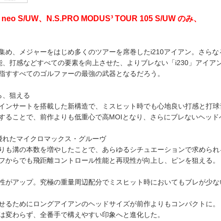
eo S/UW、N.S.PRO MODUS³ TOUR 105 S/UW のみ、
集め、メジャーをはじめ多くのツアーを席巻したi210アイアン。さらな
、打感などすべての要素を向上させた、よりブレない「i230」アイア
指すすべてのゴルファーの最強の武器となるだろう。
ら、狙える
インサートを搭載した新構造で、ミスヒット時でも心地良い打感と打球
することで、前作よりも低重心で高MOIとなり、さらにブレないヘッド
優れたマイクロマックス・グルーヴ
りも溝の本数を増やしたことで、あらゆるシチュエーションで求められ
フからでも飛距離コントロール性能と再現性が向上し、ピンを狙える。
性がアップ。究極の重量周辺配分でミスヒット時においてもブレが少な
せるためにロングアイアンのヘッドサイズが前作よりもコンパクトに。
は変わらず、全番手で構えやすい印象へと進化した。