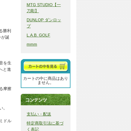
MTG STUDIO【一
刀彫】
DUNLOP ダンロッ
プ
る勝利
L.A.B. GOLF
ンが誕
mmm
音を生
へと進
カートの中に商品はあり
ません。
る摩擦
い。
支払い・配送
ミドル
特定商取引法に基づ
く表記