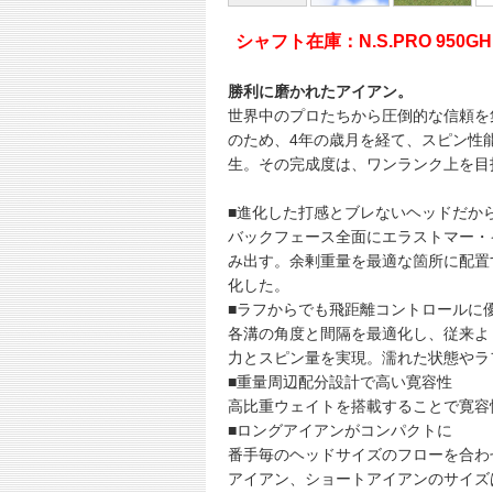
シャフト在庫：N.S.PRO 950GH n
勝利に磨かれたアイアン。
世界中のプロたちから圧倒的な信頼を
のため、4年の歳月を経て、スピン性能
生。その完成度は、ワンランク上を目
■進化した打感とブレないヘッドだか
バックフェース全面にエラストマー・
み出す。余剰重量を最適な箇所に配置
化した。
■ラフからでも飛距離コントロールに
各溝の角度と間隔を最適化し、従来よ
力とスピン量を実現。濡れた状態やラ
■重量周辺配分設計で高い寛容性
高比重ウェイトを搭載することで寛容
■ロングアイアンがコンパクトに
番手毎のヘッドサイズのフローを合わ
アイアン、ショートアイアンのサイズ