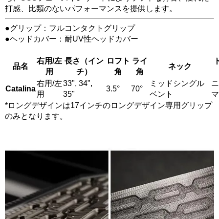
打感、比類のないパフォーマンスを提供します。
●グリップ：フルコンタクトグリップ
●ヘッドカバー：耐UV性ヘッドカバー
右用/左
長さ（イン
ロフト
ライ
品名
ネック
用
チ）
角
角
右用/左
33", 34",
ミッドシングル
ニ
Catalina
3.5°
70°
用
35"
ベント
マ
*ロングデザインは17インチのロングデザイン専用グリップ
のみとなります。