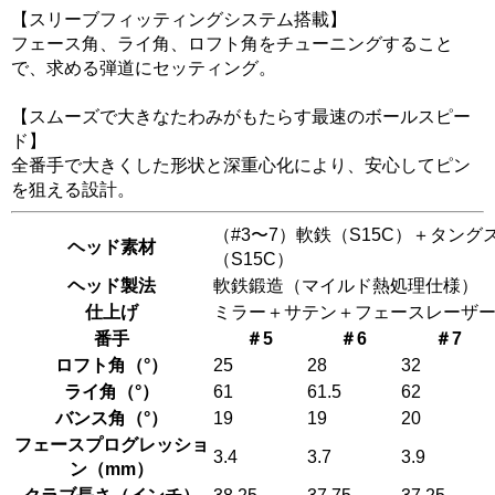
【スリーブフィッティングシステム搭載】
フェース角、ライ角、ロフト角をチューニングすること
で、求める弾道にセッティング。
【スムーズで大きなたわみがもたらす最速のボールスピー
ド】
全番手で大きくした形状と深重心化により、安心してピン
を狙える設計。
（#3〜7）軟鉄（S15C）＋タング
ヘッド素材
（S15C）
ヘッド製法
軟鉄鍛造（マイルド熱処理仕様）
仕上げ
ミラー＋サテン＋フェースレーザ
番手
＃5
＃6
＃7
ロフト角（°）
25
28
32
ライ角（°）
61
61.5
62
バンス角（°）
19
19
20
フェースプログレッショ
3.4
3.7
3.9
ン（mm）