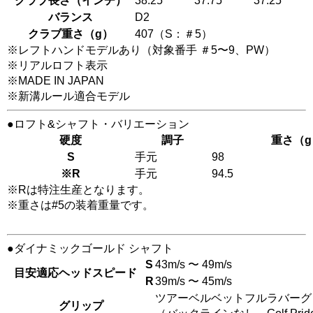
クラブ長さ（インチ）
38.25
37.75
37.25
バランス
D2
クラブ重さ（g）
407（S：＃5）
※レフトハンドモデルあり（対象番手 ＃5〜9、PW）
※リアルロフト表示
※MADE IN JAPAN
※新溝ルール適合モデル
●ロフト&シャフト・バリエーション
硬度
調子
重さ（g
S
手元
98
※R
手元
94.5
※Rは特注生産となります。
※重さは#5の装着重量です。
●ダイナミックゴールド シャフト
S
43m/s 〜 49m/s
目安適応ヘッドスピード
R
39m/s 〜 45m/s
ツアーベルベットフルラバーグ
グリップ