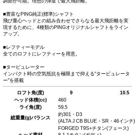
調節が可能。理想の弾道で最大飛距離。
■豊富なPING純正(標準)シャフト
飛び重心ヘッドとの組み合わせでさらなる最大飛距離を実
現するために、4種類のPINGオリジナルシャフトをライン
アップ。
■レフティーモデル
全てのロフトにレフティーを用意。
■タービュレーター
インパクト時の空気抵抗を極限まで抑える“タービュレータ
ー”を搭載
ロフト角(度)
9
10.5
ヘッド体積(cc)
460
ライ角(度)
59.5
約301・D3
総重量(g)バランス
(ALTA J CB BLUE・SR・46インチ)
FORGED T9S+チタン(フェース)
ヘッド素材
8-1-1チタン(ボディ)