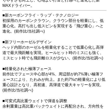
りやすさも向上し、心地よい打音と打感へと進化した新
MAXドライバー。
■新カーボンフライ・ラップ・テクノロジー
初採用のカーボンクラウン。クラウン部分を軽量にし、低
重心化。高打ち出し低スピンを実現する「飛び重心」へと
進化。(前作比/当社調べ)
■新フリーホーゼルデザイン
ヘッド内部のホーゼルを軽量化することで低重心化し高弾
道で最大飛距離を実現。ヒールヒット時のミスにも強く、
ミスヒット時でも飛距離ロスが少ない。(前作比/当社調べ)
■軽量化された極薄フェース
前作比でフェース中心部が4%、周辺部が約7%薄い極薄フ
ェースにより、たわみが向上。また約7%の軽量化により低
重心設計となり、高初速、高弾道で最大キャリーを実現。
(前作比/当社調べ)
■可変式高比重ウェイトで弾道を調整
余剰重量は高比重バックウェイトに再配分され、方向性を