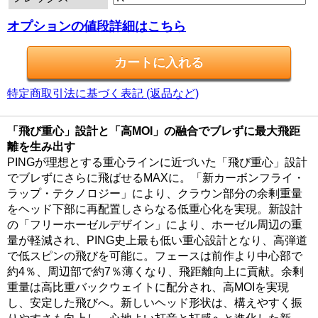
オプションの値段詳細はこちら
特定商取引法に基づく表記 (返品など)
「飛び重心」設計と「高MOI」の融合でブレずに最大飛距
離を生み出す
PINGが理想とする重心ラインに近づいた「飛び重心」設計
でブレずにさらに飛ばせるMAXに。「新カーボンフライ・
ラップ・テクノロジー」により、クラウン部分の余剰重量
をヘッド下部に再配置しさらなる低重心化を実現。新設計
の「フリーホーゼルデザイン」により、ホーゼル周辺の重
量が軽減され、PING史上最も低い重心設計となり、高弾道
で低スピンの飛びを可能に。フェースは前作より中心部で
約4％、周辺部で約7％薄くなり、飛距離向上に貢献。余剰
重量は高比重バックウェイトに配分され、高MOIを実現
し、安定した飛びへ。新しいヘッド形状は、構えやすく振