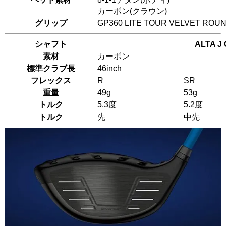
カーボン(クラウン)
グリップ
GP360 LITE TOUR VELVET 
シャフト
ALTA J
素材
カーボン
標準クラブ長
46inch
フレックス
R
SR
重量
49g
53g
トルク
5.3度
5.2度
トルク
先
中先