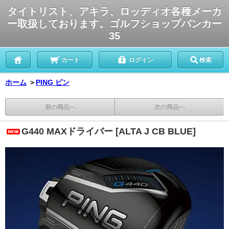
タイトリスト、アキラ、ロッディオ各種メーカ
ー取扱しております。ゴルフショップバンカー
35
カート
ログイン
検索
ホーム
＞
PING ピン
前の商品へ
次の商品へ
G440 MAXドライバー [ALTA J CB BLUE]