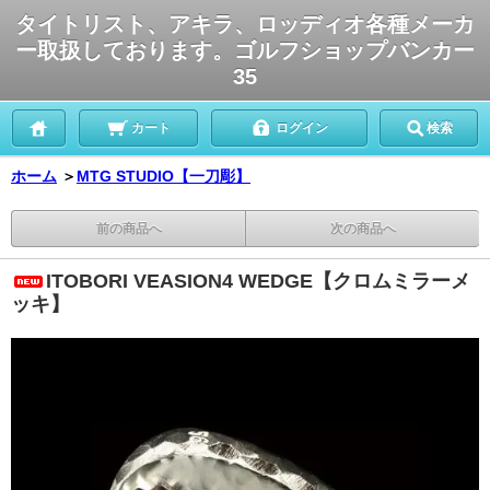
タイトリスト、アキラ、ロッディオ各種メーカ
ー取扱しております。ゴルフショップバンカー
35
カート
ログイン
検索
ホーム
＞
MTG STUDIO【一刀彫】
前の商品へ
次の商品へ
ITOBORI VEASION4 WEDGE【クロムミラーメ
ッキ】