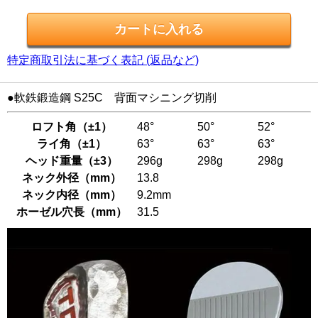
特定商取引法に基づく表記 (返品など)
●軟鉄鍛造鋼 S25C 背面マシニング切削
ロフト角（±1）
48°
50°
52°
ライ角（±1）
63°
63°
63°
ヘッド重量（±3）
296g
298g
298g
ネック外径（mm）
13.8
ネック内径（mm）
9.2mm
ホーゼル穴長（mm）
31.5