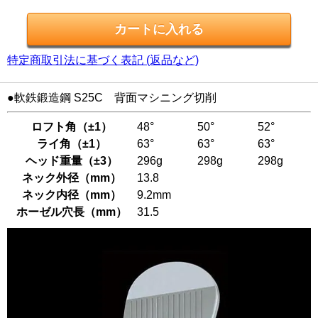
特定商取引法に基づく表記 (返品など)
●軟鉄鍛造鋼 S25C 背面マシニング切削
ロフト角（±1）
48°
50°
52°
ライ角（±1）
63°
63°
63°
ヘッド重量（±3）
296g
298g
298g
ネック外径（mm）
13.8
ネック内径（mm）
9.2mm
ホーゼル穴長（mm）
31.5