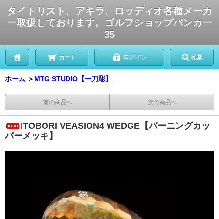
タイトリスト、アキラ、ロッディオ各種メーカ
ー取扱しております。ゴルフショップバンカー
35
カート
ログイン
検索
ホーム
＞
MTG STUDIO【一刀彫】
前の商品へ
次の商品へ
ITOBORI VEASION4 WEDGE【バーニングカッ
パーメッキ】