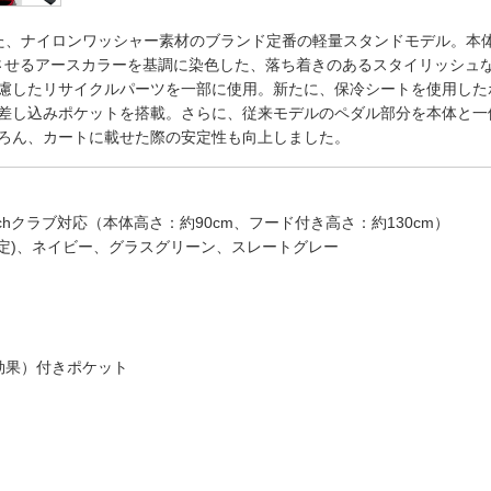
れた、ナイロンワッシャー素材のブランド定番の軽量スタンドモデル。本
じさせるアースカラーを基調に染色した、落ち着きのあるスタイリッシュ
慮したリサイクルパーツを一部に使用。新たに、保冷シートを使用した
差し込みポケットを搭載。さらに、従来モデルのペダル部分を本体と一
ろん、カートに載せた際の安定性も向上しました。
47inchクラブ対応（本体高さ：約90cm、フード付き高さ：約130cm）
限定)、ネイビー、グラスグリーン、スレートグレー
効果）付きポケット