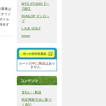
MTG STUDIO【一
体重量は
刀彫】
なオリジ
DUNLOP ダンロッ
ボトル
プ
体化す
L.A.B. GOLF
mmm
カートの中に商品はあり
ません。
支払い・配送
特定商取引法に基づ
く表記