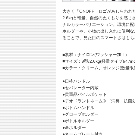
大きく「ONOFF」ロゴがあしらわ
2.6kgと軽量。自然のぬくもりを感
ナルカラーバリエーション。環境に配
ホルダーや、小物の出し入れに便利な
ることで、見た目のスマートさはもち
■素材：ナイロン(ワッシャー加工)
■サイズ：9型/2.6kg(軽量タイプ)/
■カラー：クリーム、オレンジ(数量
●口枠ハンドル
●セパレーター内蔵
●貴重品パイルポケット
●デオドラントネーム® （消臭・抗菌
●ボトムハンドル
●グローブホルダー
●ボトルホルダー
●傘ホルダー
●ネームプレート付き