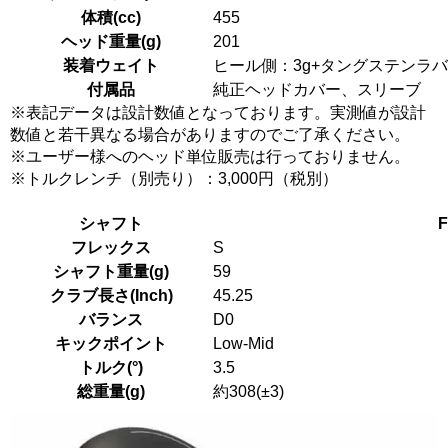
体積(cc)
455
ヘッド重量(g)
201
装着ウェイト
ヒール側：3g+タングステンラバー3
付属品
純正ヘッドカバー、スリーブ
※表記データは設計数値となっております。実測値が設計
数値と若干異なる場合がありますのでご了承ください。
※ユーザー様へのヘッド単位販売は行っておりません。
※トルクレンチ（別売り）：3,000円（税別）
シャフト
F
フレックス
S
シャフト重量(g)
59
クラブ長さ(Inch)
45.25
バランス
D0
キックポイント
Low-Mid
トルク(°)
3.5
総重量(g)
約308(±3)