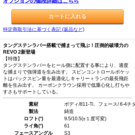
オプションの値段詳細はこちら
特定商取引法に基づく表記 (返品など)
タングステンラバー搭載で捕まって飛ぶ！圧倒的破壊力の
REVO 2新登場
【特徴】
タングステンラバーをヒール側に配置する事により、適度
な捕まりで強弾道を生み出す。 スピンコントロールポケッ
トはバックスピン量を最適化しキャリー＋ランの最長飛距
離を生み出す。 カーボンクラウン採用で低重心化し打ちや
すさもサポートしている。
素材
ボディ/811-Ti、フェース/ 6-
製法
鋳造
ロフト(°)
9.5/10.5(±１度可変)
ライ角(°)
61
フェースアングル
S3