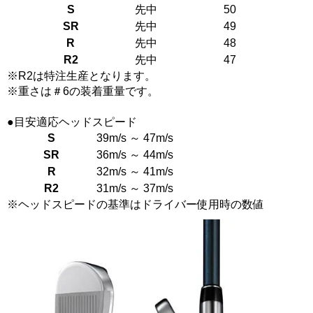
S
先中
50
SR
先中
49
R
先中
48
R2
先中
47
※R2は特注生産となります。
※重さは＃6の装着重量です。
●目安適応ヘッドスピード
S
39m/s ～ 47m/s
SR
36m/s ～ 44m/s
R
32m/s ～ 41m/s
R2
31m/s ～ 37m/s
※ヘッドスピードの基準はドライバー使用時の数値