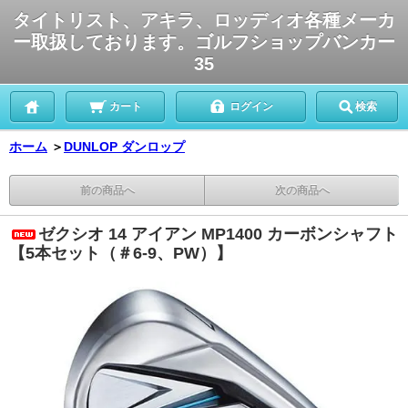
タイトリスト、アキラ、ロッディオ各種メーカ
ー取扱しております。ゴルフショップバンカー
35
カート
ログイン
検索
ホーム
＞
DUNLOP ダンロップ
前の商品へ
次の商品へ
ゼクシオ 14 アイアン MP1400 カーボンシャフト
【5本セット（＃6-9、PW）】