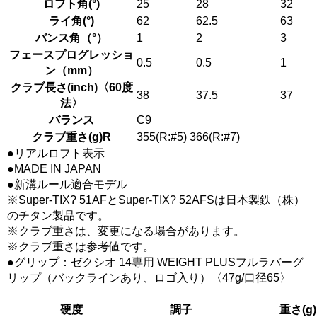
ロフト角(°)
25
28
32
ライ角(°)
62
62.5
63
バンス角（°）
1
2
3
フェースプログレッショ
0.5
0.5
1
ン（mm）
クラブ長さ(inch)〈60度
38
37.5
37
法〉
バランス
C9
クラブ重さ(g)R
355(R:#5) 366(R:#7)
●リアルロフト表示
●MADE IN JAPAN
●新溝ルール適合モデル
※Super-TIX? 51AFとSuper-TIX? 52AFSは日本製鉄（株）
のチタン製品です。
※クラブ重さは、変更になる場合があります。
※クラブ重さは参考値です。
●グリップ：ゼクシオ 14専用 WEIGHT PLUSフルラバーグ
リップ（バックラインあり、ロゴ入り）〈47g/口径65〉
硬度
調子
重さ(g)