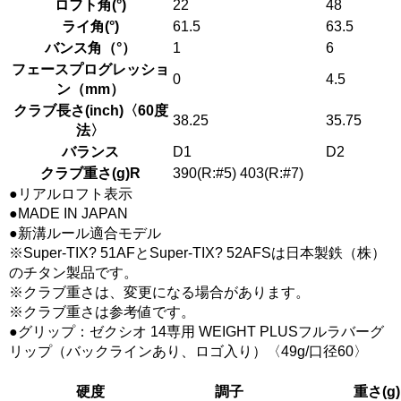
ロフト角(°)
22
48
ライ角(°)
61.5
63.5
バンス角（°）
1
6
フェースプログレッショ
0
4.5
ン（mm）
クラブ長さ(inch)〈60度
38.25
35.75
法〉
バランス
D1
D2
クラブ重さ(g)R
390(R:#5) 403(R:#7)
●リアルロフト表示
●MADE IN JAPAN
●新溝ルール適合モデル
※Super-TIX? 51AFとSuper-TIX? 52AFSは日本製鉄（株）
のチタン製品です。
※クラブ重さは、変更になる場合があります。
※クラブ重さは参考値です。
●グリップ：ゼクシオ 14専用 WEIGHT PLUSフルラバーグ
リップ（バックラインあり、ロゴ入り）〈49g/口径60〉
硬度
調子
重さ(g)