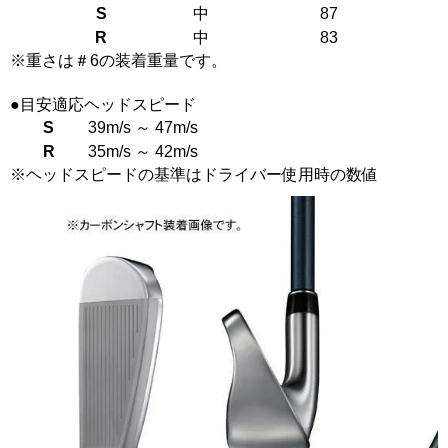
S
中
87
R
中
83
※重さは＃6の装着重量です。
●目安適応ヘッドスピード
S
39m/s ～ 47m/s
R
35m/s ～ 42m/s
※ヘッドスピードの基準はドライバー使用時の数値