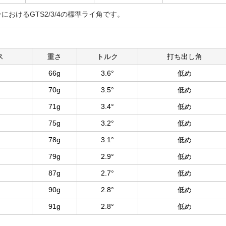
ポジションにおけるGTS2/3/4の標準ライ角です。
ス
重さ
トルク
打ち出し角
66g
3.6°
低め
70g
3.5°
低め
71g
3.4°
低め
75g
3.2°
低め
78g
3.1°
低め
79g
2.9°
低め
87g
2.7°
低め
90g
2.8°
低め
91g
2.8°
低め