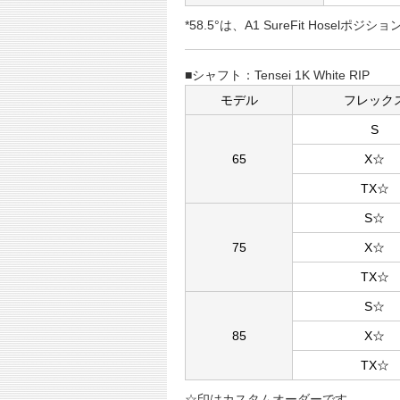
*58.5°は、A1 SureFit Hosel
■シャフト：Tensei 1K White RIP
モデル
フレック
S
65
X☆
TX☆
S☆
75
X☆
TX☆
S☆
85
X☆
TX☆
☆印はカスタムオーダーです。