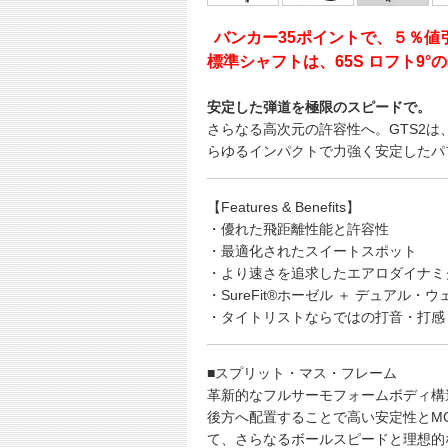
バンカー35ポイントで、５％値
標準シャフトは、65S ロフト9
安定した弾道を極限のスピードで。
さらなる高次元の許容性へ。GTS2
らゆるインパクトで力強く安定したパ
【Features & Benefits】
・優れた飛距離性能と許容性
・最適化されたスイートスポット
・より速さを追求したエアロダイナミ
・SureFit®ホーゼル ＋ デュアル・
・タイトリストならではの打音・打感
■スプリット・マス・フレーム
革新的なフルサーモフォームボディ構
後方へ配置することで高い安定性とM
て、さらなるボールスピードと理想的