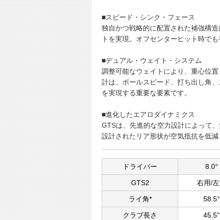
■スピード・シンク・フェース
独自かつ戦略的に配置された補強構造
トを実現。オフセンターヒット時でも
■デュアル・ウェイト・システム
調整可能なウェイトにより、重心位置
計は、ボールスピード、打ち出し角、
を実現する重要な要素です。
■進化したエアロダイナミクス
GTSは、先進的な空力設計によって
設計されたリア形状が空気抵抗を低減
ドライバー
8.0°
GTS2
右用/
ライ角*
58.5°
クラブ長さ
45.5"