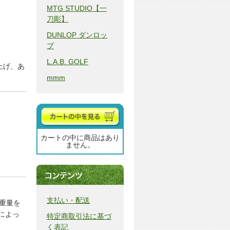
MTG STUDIO【一
刀彫】
DUNLOP ダンロッ
プ
L.A.B. GOLF
上げ、あ
mmm
カートの中に商品はあり
ません。
支払い・配送
重量を
によっ
特定商取引法に基づ
く表記