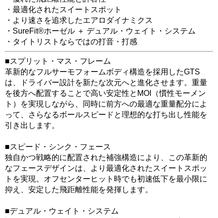
・最適化されたスイートスポット
・より速さを追求したエアロダイナミクス
・SureFit®ホーゼル ＋ デュアル・ウェイト・システム
・タイトリストならではの打音・打感
■スプリット・マス・フレーム
革新的なフルサーモフォームボディ構造を採用したGTS
は、ドライバー設計を新たな次元へと進化させます。重量
を後方へ配置することで高い安定性とMOI（慣性モーメン
ト）を実現しながら、同時に前方への最適な重量配分によ
って、さらなるボールスピードと理想的な打ち出し性能を
引き出します。
■スピード・シンク・フェース
独自かつ戦略的に配置された補強構造により、この革新的
なフェースデザインは、より最適化されたスイートスポッ
トを実現。オフセンターヒット時でも初速低下を最小限に
抑え、安定した飛距離性能を発揮します。
■デュアル・ウェイト・システム