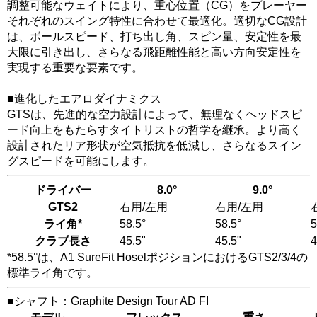
調整可能なウェイトにより、重心位置（CG）をプレーヤー
それぞれのスイング特性に合わせて最適化。適切なCG設計
は、ボールスピード、打ち出し角、スピン量、安定性を最
大限に引き出し、さらなる飛距離性能と高い方向安定性を
実現する重要な要素です。
■進化したエアロダイナミクス
GTSは、先進的な空力設計によって、無理なくヘッドスピ
ード向上をもたらすタイトリストの哲学を継承。より高く
設計されたリア形状が空気抵抗を低減し、さらなるスイン
グスピードを可能にします。
ドライバー
8.0°
9.0°
GTS2
右用/左用
右用/左用
ライ角*
58.5°
58.5°
5
クラブ長さ
45.5"
45.5"
4
*58.5°は、A1 SureFit HoselポジションにおけるGTS2/3/4の
標準ライ角です。
■シャフト：Graphite Design Tour AD FI